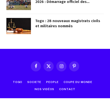
2026 : Démarrage officiel des
opérations à Kotokoli-zongo
Togo : 28 nouveaux magistrats civils
et militaires nommés
Facebook
X
Instagram
Pinterest
(Twitter)
TOGO
SOCIETE
PEOPLE
COUPE DU MONDE
NOS VIDÉOS
CONTACT