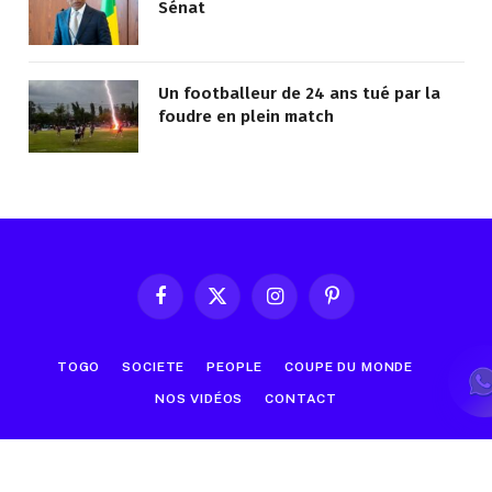
Sénat
Un footballeur de 24 ans tué par la
foudre en plein match
Facebook
X
Instagram
Pinterest
(Twitter)
TOGO
SOCIETE
PEOPLE
COUPE DU MONDE
NOS VIDÉOS
CONTACT