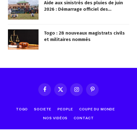
Aide aux sinistrés des pluies de juin
2026 : Démarrage officiel des
opérations à Kotokoli-zongo
Togo : 28 nouveaux magistrats civils
et militaires nommés
Facebook
X
Instagram
Pinterest
(Twitter)
TOGO
SOCIETE
PEOPLE
COUPE DU MONDE
NOS VIDÉOS
CONTACT