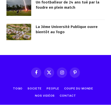
Un footballeur de 24 ans tué par la
foudre en plein match
La 3ème Université Publique ouvre
bientôt au Togo
Facebook
X
Instagram
Pinterest
(Twitter)
TOGO
SOCIETE
PEOPLE
COUPE DU MONDE
NOS VIDÉOS
CONTACT