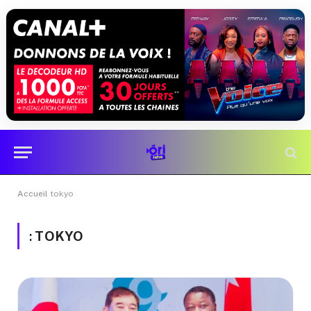
Accueil
tokyo
:
TOKYO