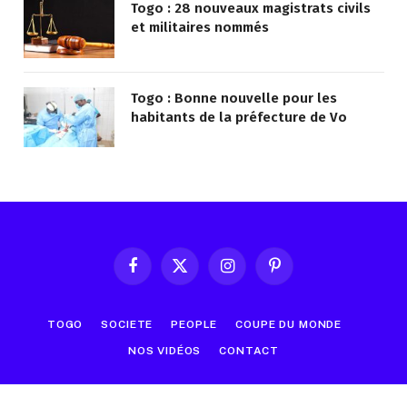
Togo : 28 nouveaux magistrats civils
et militaires nommés
Togo : Bonne nouvelle pour les
habitants de la préfecture de Vo
Facebook
X
Instagram
Pinterest
(Twitter)
TOGO
SOCIETE
PEOPLE
COUPE DU MONDE
NOS VIDÉOS
CONTACT