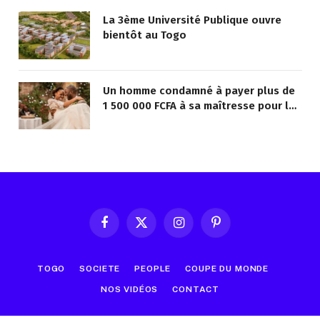
La 3ème Université Publique ouvre
bientôt au Togo
Un homme condamné à payer plus de
1 500 000 FCFA à sa maîtresse pour lui
avoir promis de la marier
Facebook
X
Instagram
Pinterest
(Twitter)
TOGO
SOCIETE
PEOPLE
COUPE DU MONDE
NOS VIDÉOS
CONTACT