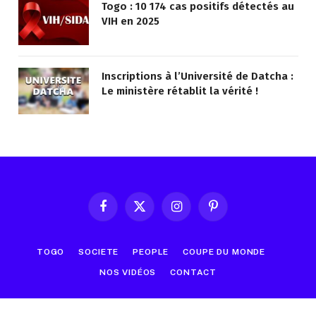
Togo : 10 174 cas positifs détectés au
VIH en 2025
Inscriptions à l’Université de Datcha :
Le ministère rétablit la vérité !
Facebook
X
Instagram
Pinterest
(Twitter)
TOGO
SOCIETE
PEOPLE
COUPE DU MONDE
NOS VIDÉOS
CONTACT