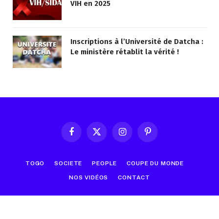
VIH en 2025
Inscriptions à l’Université de Datcha :
Le ministère rétablit la vérité !
Facebook
X
Instagram
Pinterest
(Twitter)
TOGO
SOCIETE
PEOPLE
COUPE DU MONDE
NOS VIDÉOS
CONTACT