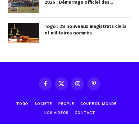
2026 : Démarrage officiel des
opérations à Kotokoli-zongo
Togo : 28 nouveaux magistrats civils
et militaires nommés
Facebook
X
Instagram
Pinterest
(Twitter)
TOGO
SOCIETE
PEOPLE
COUPE DU MONDE
NOS VIDÉOS
CONTACT