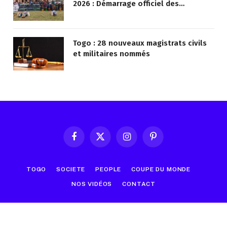
2026 : Démarrage officiel des
opérations à Kotokoli-zongo
Togo : 28 nouveaux magistrats civils
et militaires nommés
Facebook
X
Instagram
Pinterest
(Twitter)
TOGO
SOCIETE
PEOPLE
COUPE DU MONDE
NOS VIDÉOS
CONTACT