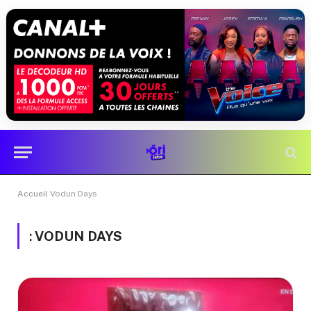
Accueil
Vodun Days
:
VODUN DAYS