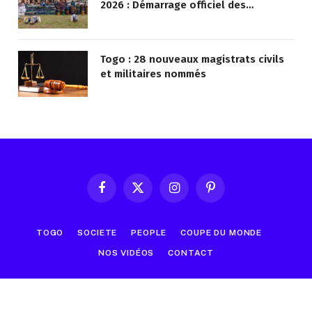
2026 : Démarrage officiel des
opérations à Kotokoli-zongo
Togo : 28 nouveaux magistrats civils
et militaires nommés
Facebook
X
Instagram
Pinterest
(Twitter)
TOGO
SOCIETE
PEOPLE
COUPE DU MONDE
NOS VIDÉOS
CONTACT