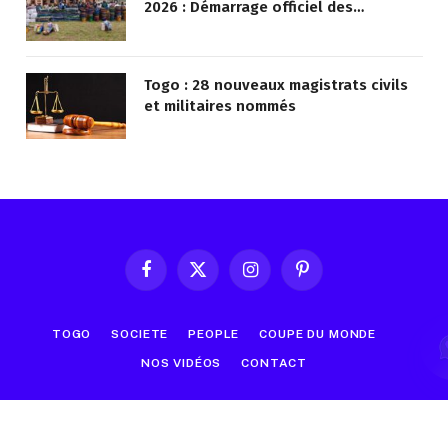
2026 : Démarrage officiel des
opérations à Kotokoli-zongo
Togo : 28 nouveaux magistrats civils
et militaires nommés
Facebook
X
Instagram
Pinterest
(Twitter)
TOGO
SOCIETE
PEOPLE
COUPE DU MONDE
NOS VIDÉOS
CONTACT