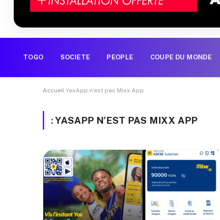
TOGO
SOCIETE
PEOPLE
COUPE DU MONDE
Accueil
YasApp n’est pas Mixx App
:
YASAPP N’EST PAS MIXX APP