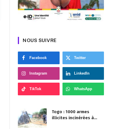
NOUS SUIVRE
Facebook
Twitter
Instagram
LinkedIn
TikTok
WhatsApp
Togo : 1000 armes
illicites incinérées à
Agoè-Nyivé