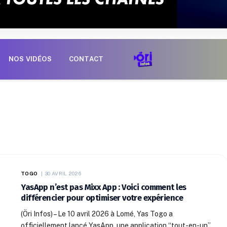
NOS VIDÉOS
CONTACT
TOGO
30 AVRIL 2026
YasApp n’est pas Mixx App : Voici comment les
différencier pour optimiser votre expérience
(Öri Infos) – Le 10 avril 2026 à Lomé, Yas Togo a
officiellement lancé YasApp, une application “tout-en-un”.