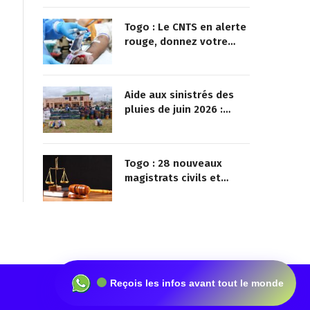
Togo : Le CNTS en alerte
rouge, donnez votre
sang pour sauver des
vies !
Aide aux sinistrés des
pluies de juin 2026 :
Démarrage officiel des
opérations à Kotokoli-
zongo
Togo : 28 nouveaux
magistrats civils et
militaires nommés
Reçois les infos avant tout le monde