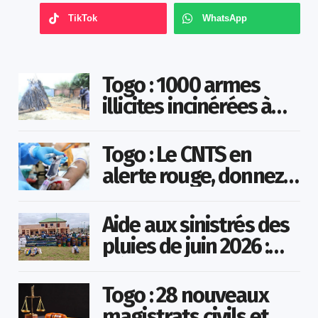
TikTok
WhatsApp
Togo : 1000 armes
illicites incinérées à
Agoè-Nyivé
Togo : Le CNTS en
alerte rouge, donnez
votre sang pour
sauver des vies !
Aide aux sinistrés des
pluies de juin 2026 :
Démarrage officiel
des opérations à
Togo : 28 nouveaux
Kotokoli-zongo
magistrats civils et