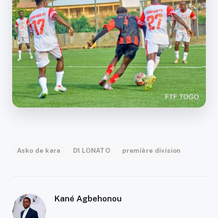
Asko de kara
D1 LONATO
première division
Kané Agbehonou