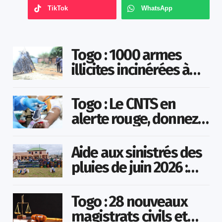
TikTok
WhatsApp
Togo : 1000 armes
illicites incinérées à
Agoè-Nyivé
Togo : Le CNTS en
alerte rouge, donnez
votre sang pour
sauver des vies !
Aide aux sinistrés des
pluies de juin 2026 :
Démarrage officiel
des opérations à
Togo : 28 nouveaux
Kotokoli-zongo
magistrats civils et