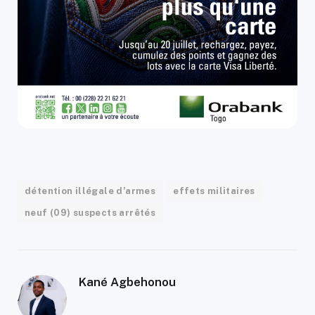
détention illégale d’armes
effets militaires
neuf (09) suspects arrêtés
Kané Agbehonou