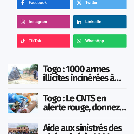
Facebook
Twitter
Instagram
LinkedIn
TikTok
WhatsApp
Togo : 1000 armes
illicites incinérées à
Agoè-Nyivé
Togo : Le CNTS en
alerte rouge, donnez
votre sang pour
sauver des vies !
Aide aux sinistrés des