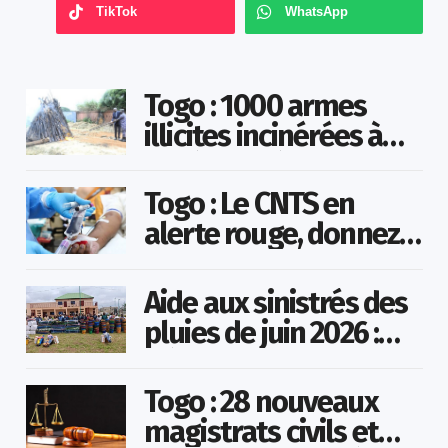
TikTok
WhatsApp
Togo : 1000 armes
illicites incinérées à
Agoè-Nyivé
Togo : Le CNTS en
alerte rouge, donnez
votre sang pour
sauver des vies !
Aide aux sinistrés des
pluies de juin 2026 :
Démarrage officiel
des opérations à
Togo : 28 nouveaux
Kotokoli-zongo
magistrats civils et