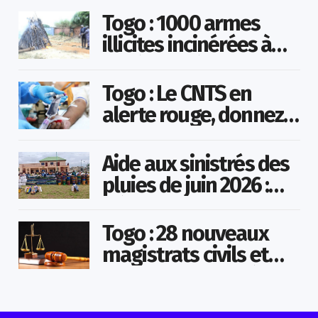
Togo : 1000 armes
illicites incinérées à
Agoè-Nyivé
Togo : Le CNTS en
alerte rouge, donnez
votre sang pour
sauver des vies !
Aide aux sinistrés des
pluies de juin 2026 :
Démarrage officiel
des opérations à
Togo : 28 nouveaux
Kotokoli-zongo
magistrats civils et
militaires nommés