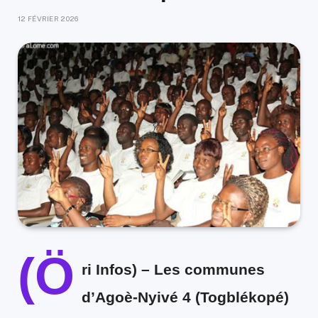
12 FÉVRIER 2026
(Ö
ri Infos)
– Les communes
d’Agoè-Nyivé 4 (Togblékopé)