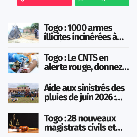
Togo : 1000 armes
illicites incinérées à
Agoè-Nyivé
Togo : Le CNTS en
alerte rouge, donnez
votre sang pour
sauver des vies !
Aide aux sinistrés des
pluies de juin 2026 :
Démarrage officiel
des opérations à
Togo : 28 nouveaux
Kotokoli-zongo
magistrats civils et
militaires nommés