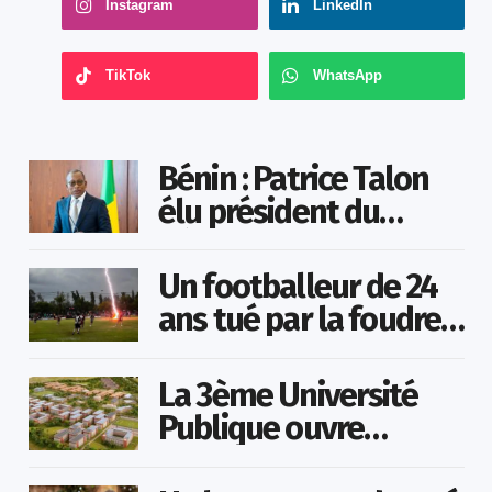
Instagram
LinkedIn
TikTok
WhatsApp
Bénin : Patrice Talon
élu président du
Sénat
Un footballeur de 24
ans tué par la foudre
en plein match
La 3ème Université
Publique ouvre
bientôt au Togo