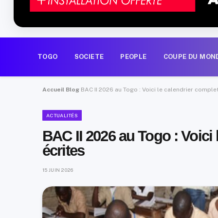
TOGO
SOCIETE
PEOPLE
COUPE DU MON
Accueil
Blog
BAC II 2026 au Togo : Voici le calendrier comple
ACTUALITÉS
BAC II 2026 au Togo : Voici
écrites
15 JUIN 2026