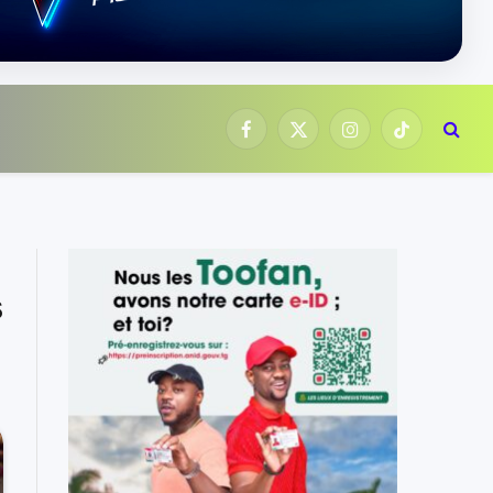
Facebook
X
Instagram
TikTok
(Twitter)
s