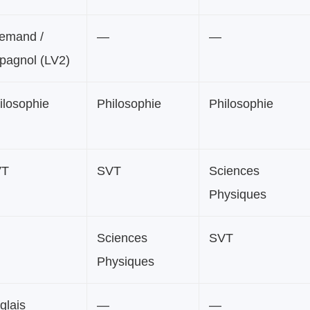
lemand /
—
—
pagnol (LV2)
ilosophie
Philosophie
Philosophie
VT
SVT
Sciences
Physiques
Sciences
SVT
Physiques
glais
—
—