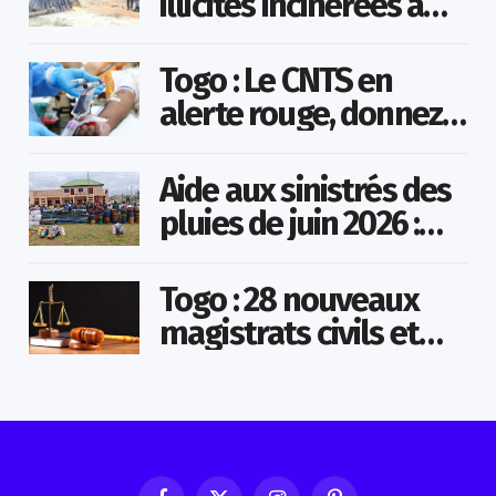
illicites incinérées à
Agoè-Nyivé
Togo : Le CNTS en
alerte rouge, donnez
votre sang pour
sauver des vies !
Aide aux sinistrés des
pluies de juin 2026 :
Démarrage officiel
des opérations à
Togo : 28 nouveaux
Kotokoli-zongo
magistrats civils et
militaires nommés