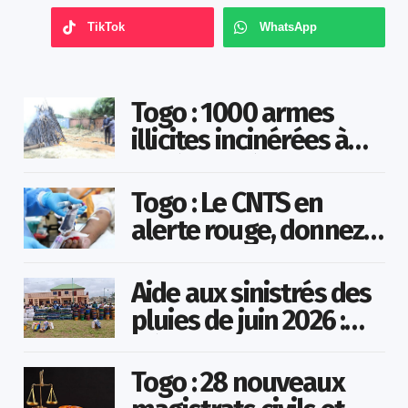
TikTok
WhatsApp
Togo : 1000 armes
illicites incinérées à
Agoè-Nyivé
Togo : Le CNTS en
alerte rouge, donnez
votre sang pour
sauver des vies !
Aide aux sinistrés des
pluies de juin 2026 :
Démarrage officiel
des opérations à
Togo : 28 nouveaux
Kotokoli-zongo