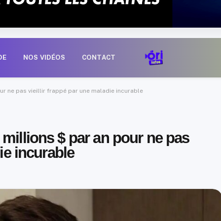
DE
NOS VIDÉOS
CONTACT
r ne pas vieillir frappé par une maladie incurable
millions $ par an pour ne pas
die incurable