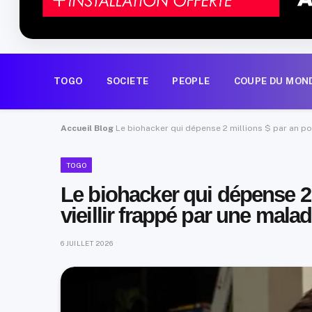
TOGO
SOCIETE
PEOPLE
COUPE DU MON
Accueil
Blog
Le biohacker qui dépense 2 millions $ par an pou
TOGO
Le biohacker qui dépense 2 
vieillir frappé par une mala
6 JUILLET 2026