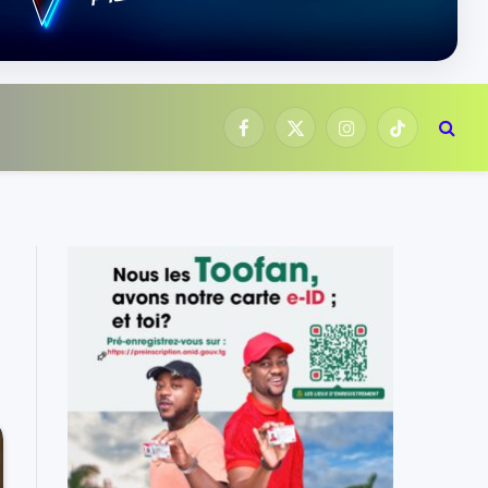
Facebook
X
Instagram
TikTok
(Twitter)