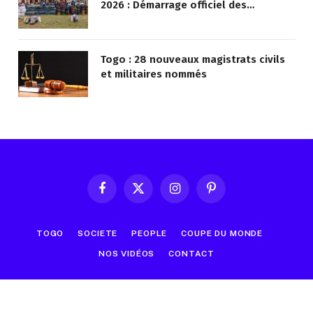
2026 : Démarrage officiel des
opérations à Kotokoli-zongo
Togo : 28 nouveaux magistrats civils
et militaires nommés
Facebook
X
Instagram
Pinterest
(Twitter)
TOGO
SOCIETE
PEOPLE
COUPE DU MONDE
NOS VIDÉOS
CONTACT