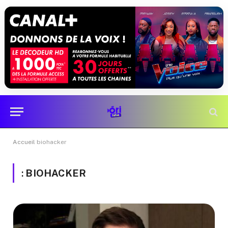
Accueil
biohacker
:
BIOHACKER