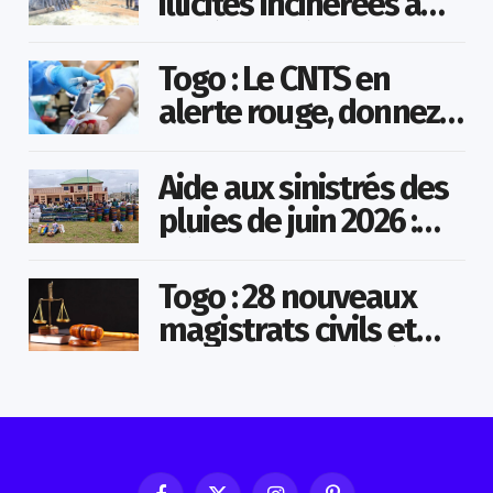
illicites incinérées à
Agoè-Nyivé
Togo : Le CNTS en
alerte rouge, donnez
votre sang pour
sauver des vies !
Aide aux sinistrés des
pluies de juin 2026 :
Démarrage officiel
des opérations à
Togo : 28 nouveaux
Kotokoli-zongo
magistrats civils et
militaires nommés