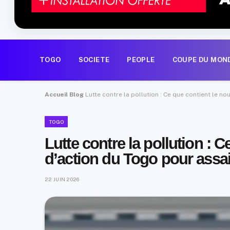
TOGO
SOCIETE
PEOPLE
COUPE DU MON
Accueil
Blog
Lutte contre la pollution : Ce que contient le no
TOGO
Lutte contre la pollution : 
d’action du Togo pour assain
22 JUIN 2026