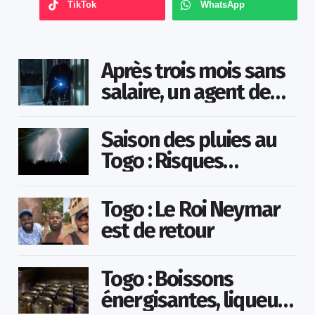
TikTok
WhatsApp
Après trois mois sans
salaire, un agent de
sécurité cambriole la
mairie qu’il surveillait
Saison des pluies au
Togo : Risques
d’inondations accrus
dans le nord
Togo : Le Roi Neymar
est de retour
Togo : Boissons
énergisantes, liqueurs