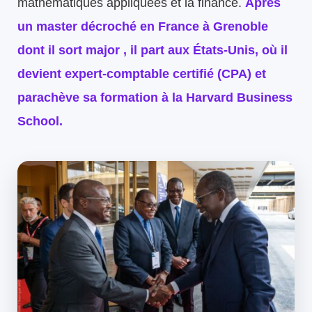
mathématiques appliquées et la finance.
Après
un master décroché en France à Grenoble
dont il sort major , il part aux États-Unis, où il
devient expert-comptable certifié (CPA) et
parachève sa formation à la Harvard Business
School.