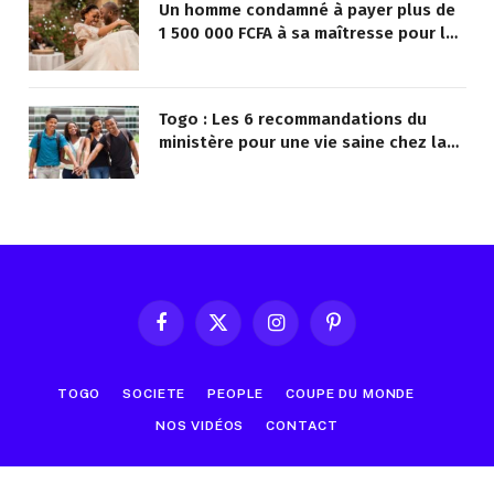
Un homme condamné à payer plus de
1 500 000 FCFA à sa maîtresse pour lui
avoir promis de la marier
Togo : Les 6 recommandations du
ministère pour une vie saine chez la
jeunesse
Facebook
X
Instagram
Pinterest
(Twitter)
TOGO
SOCIETE
PEOPLE
COUPE DU MONDE
NOS VIDÉOS
CONTACT