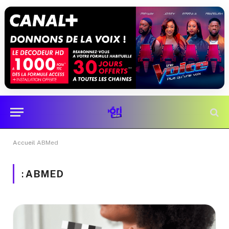
Accueil
ABMed
:
ABMED