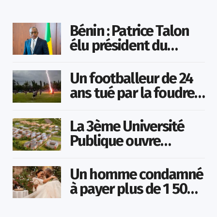
Bénin : Patrice Talon
élu président du
Sénat
Un footballeur de 24
ans tué par la foudre
en plein match
La 3ème Université
Publique ouvre
bientôt au Togo
Un homme condamné
à payer plus de 1 500
000 FCFA à sa