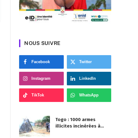
NOUS SUIVRE
Facebook
Twitter
Instagram
LinkedIn
TikTok
WhatsApp
Togo : 1000 armes
illicites incinérées à
Agoè-Nyivé