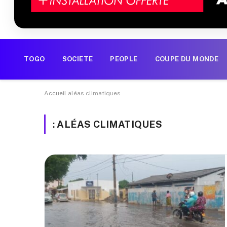
TOGO
SOCIETE
PEOPLE
COUPE DU MONDE
Accueil
aléas climatiques
:
ALÉAS CLIMATIQUES