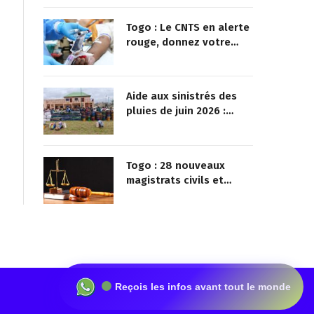
Togo : Le CNTS en alerte
rouge, donnez votre
sang pour sauver des
vies !
Aide aux sinistrés des
pluies de juin 2026 :
Démarrage officiel des
opérations à Kotokoli-
zongo
Togo : 28 nouveaux
magistrats civils et
militaires nommés
Reçois les infos avant tout le monde