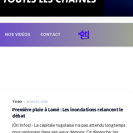
NOS VIDÉOS
CONTACT
TOGO
30 MARS 2026
Première pluie à Lomé : Les inondations relancent le
débat
(Öri Infos) – La capitale togolaise n’a pas attendu longtemps
pour replonger dans ses vieux démons. Ce dimanche, les