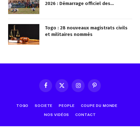
2026 : Démarrage officiel des
opérations à Kotokoli-zongo
Togo : 28 nouveaux magistrats civils
et militaires nommés
Facebook
X
Instagram
Pinterest
(Twitter)
TOGO
SOCIETE
PEOPLE
COUPE DU MONDE
NOS VIDÉOS
CONTACT