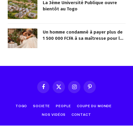
La 3ème Université Publique ouvre
bientôt au Togo
Un homme condamné à payer plus de
1 500 000 FCFA à sa maîtresse pour lui
avoir promis de la marier
Facebook
X
Instagram
Pinterest
(Twitter)
TOGO
SOCIETE
PEOPLE
COUPE DU MONDE
NOS VIDÉOS
CONTACT