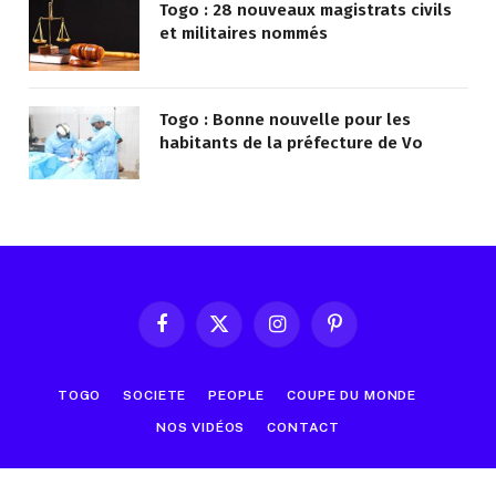
Togo : 28 nouveaux magistrats civils
et militaires nommés
Togo : Bonne nouvelle pour les
habitants de la préfecture de Vo
Facebook
X
Instagram
Pinterest
(Twitter)
TOGO
SOCIETE
PEOPLE
COUPE DU MONDE
NOS VIDÉOS
CONTACT