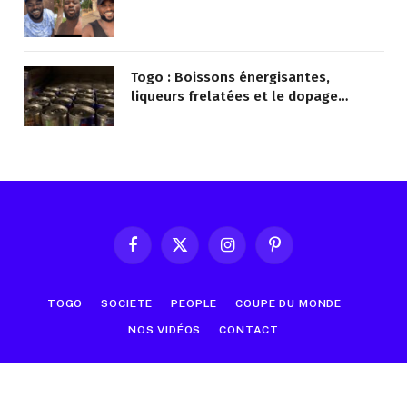
Togo : Boissons énergisantes,
liqueurs frelatées et le dopage
médicamenteux visés par le Ministère
Facebook
X
Instagram
Pinterest
(Twitter)
TOGO
SOCIETE
PEOPLE
COUPE DU MONDE
NOS VIDÉOS
CONTACT