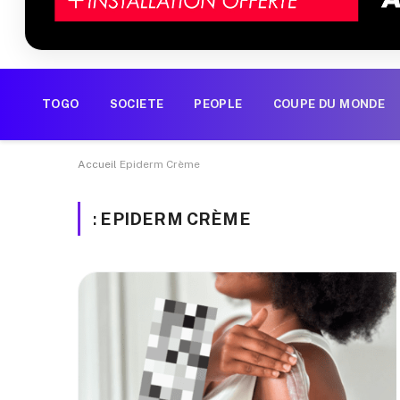
TOGO
SOCIETE
PEOPLE
COUPE DU MONDE
Accueil
Epiderm Crème
:
EPIDERM CRÈME