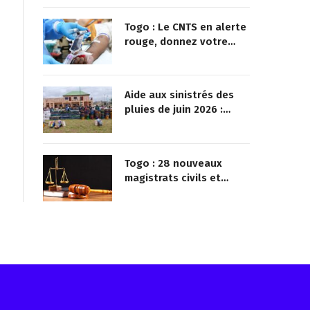
Togo : Le CNTS en alerte
rouge, donnez votre
sang pour sauver des
vies !
Aide aux sinistrés des
pluies de juin 2026 :
Démarrage officiel des
opérations à Kotokoli-
zongo
Togo : 28 nouveaux
magistrats civils et
militaires nommés
Reçois les infos avant tout le monde