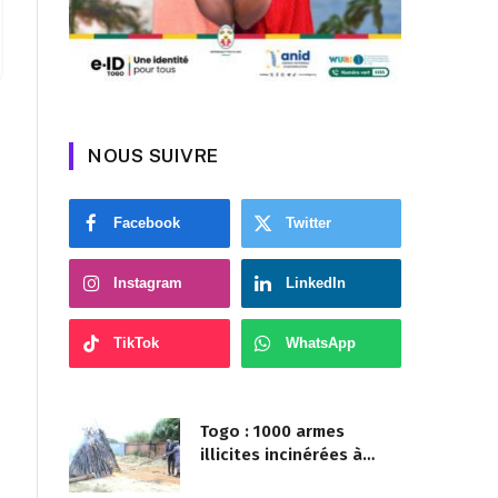
NOUS SUIVRE
Facebook
Twitter
Instagram
LinkedIn
TikTok
WhatsApp
Togo : 1000 armes
illicites incinérées à
Agoè-Nyivé