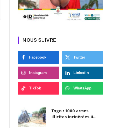
NOUS SUIVRE
Facebook
Twitter
Instagram
LinkedIn
TikTok
WhatsApp
Togo : 1000 armes
illicites incinérées à
Agoè-Nyivé