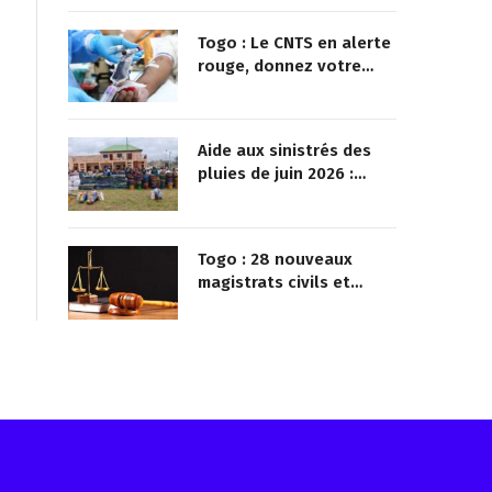
Togo : Le CNTS en alerte
rouge, donnez votre
sang pour sauver des
vies !
Aide aux sinistrés des
pluies de juin 2026 :
Démarrage officiel des
opérations à Kotokoli-
zongo
Togo : 28 nouveaux
magistrats civils et
militaires nommés
Reçois les infos avant tout le monde