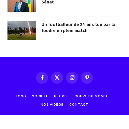
Sénat
Un footballeur de 24 ans tué par la
foudre en plein match
Facebook
X
Instagram
Pinterest
(Twitter)
TOGO
SOCIETE
PEOPLE
COUPE DU MONDE
NOS VIDÉOS
CONTACT