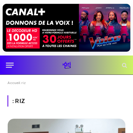
Accueil
riz
:
RIZ