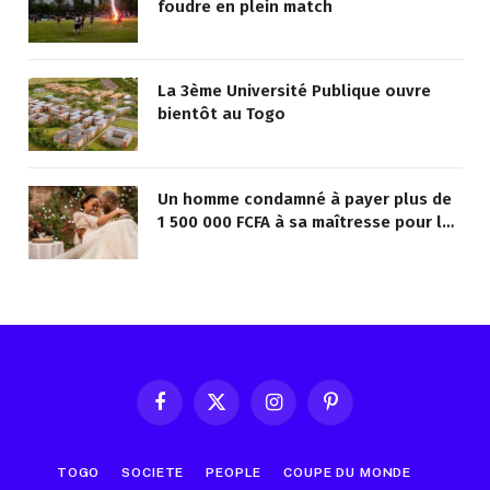
foudre en plein match
La 3ème Université Publique ouvre
bientôt au Togo
Un homme condamné à payer plus de
1 500 000 FCFA à sa maîtresse pour lui
avoir promis de la marier
Facebook
X
Instagram
Pinterest
(Twitter)
TOGO
SOCIETE
PEOPLE
COUPE DU MONDE