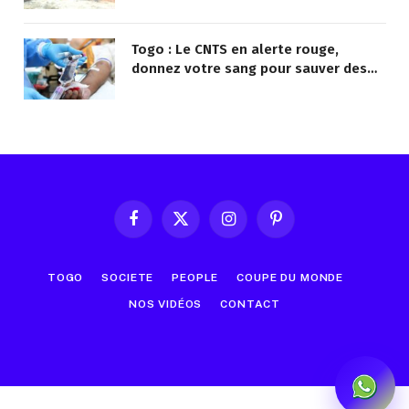
Togo : Le CNTS en alerte rouge,
donnez votre sang pour sauver des
vies !
Facebook
X
Instagram
Pinterest
(Twitter)
TOGO
SOCIETE
PEOPLE
COUPE DU MONDE
NOS VIDÉOS
CONTACT