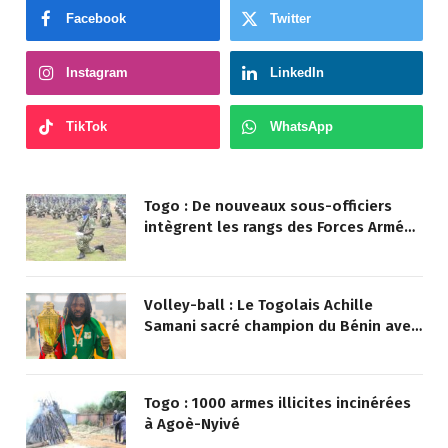
Facebook
Twitter
Instagram
LinkedIn
TikTok
WhatsApp
Togo : De nouveaux sous-officiers
intègrent les rangs des Forces Armées
Togolaises
Volley-ball : Le Togolais Achille
Samani sacré champion du Bénin avec
Finances VBC
Togo : 1000 armes illicites incinérées
à Agoè-Nyivé