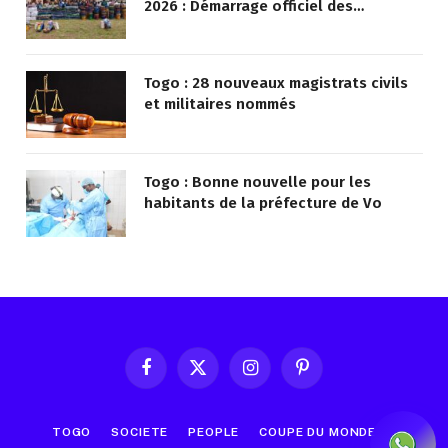
2026 : Démarrage officiel des
opérations à Kotokoli-zongo
Togo : 28 nouveaux magistrats civils
et militaires nommés
Togo : Bonne nouvelle pour les
habitants de la préfecture de Vo
Facebook
X
Instagram
Pinterest
(Twitter)
TOGO
SOCIETE
PEOPLE
COUPE DU MONDE