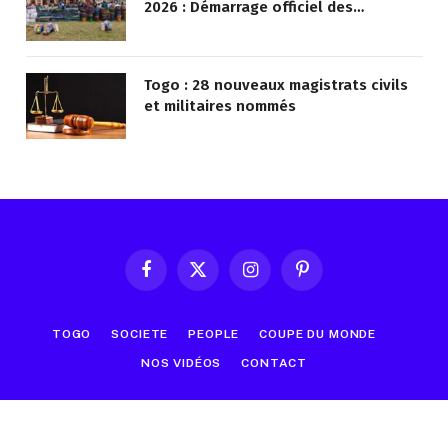
2026 : Démarrage officiel des
opérations à Kotokoli-zongo
Togo : 28 nouveaux magistrats civils
et militaires nommés
Facebook
X
Instagram
Pinterest
(Twitter)
TOGO
SOCIETE
PEOPLE
COUPE DU MONDE
NOS VIDÉOS
CONTACT