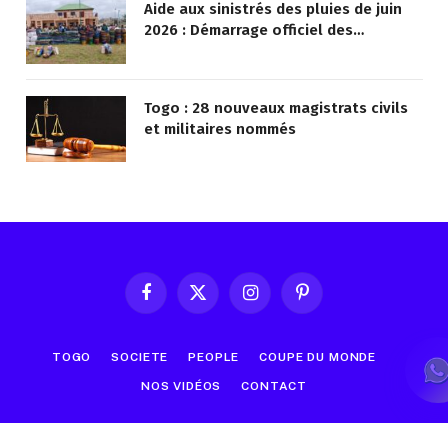
Aide aux sinistrés des pluies de juin
2026 : Démarrage officiel des
opérations à Kotokoli-zongo
Togo : 28 nouveaux magistrats civils
et militaires nommés
Facebook
X
Instagram
Pinterest
(Twitter)
TOGO
SOCIETE
PEOPLE
COUPE DU MONDE
NOS VIDÉOS
CONTACT