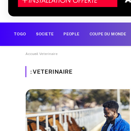
TOGO
SOCIETE
PEOPLE
COUPE DU MONDE
Accueil
Veterinaire
:
VETERINAIRE