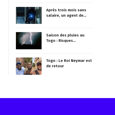
africaine
Après trois mois sans
salaire, un agent de
sécurité cambriole la
mairie qu’il surveillait
Saison des pluies au
Togo : Risques
d’inondations accrus
dans le nord
Togo : Le Roi Neymar est
de retour
Reçois les infos avant tout le monde