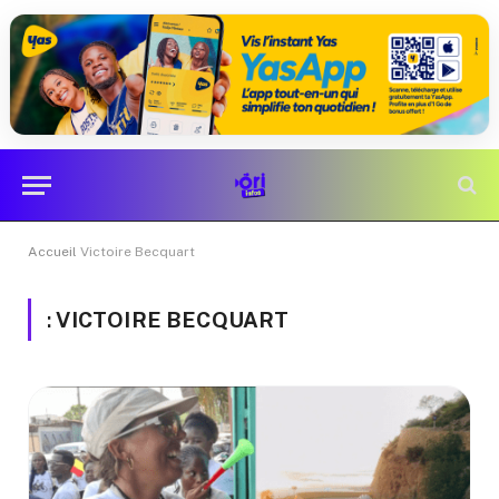
Accueil
Victoire Becquart
:
VICTOIRE BECQUART