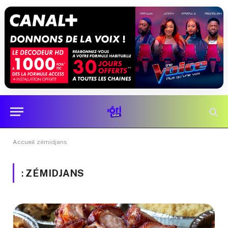
Accueil
zémidjans
:
ZÉMIDJANS