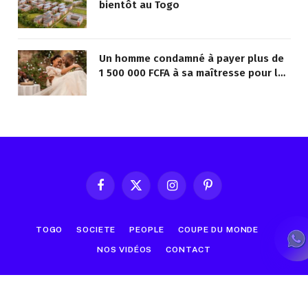
bientôt au Togo
Un homme condamné à payer plus de
1 500 000 FCFA à sa maîtresse pour lui
avoir promis de la marier
Facebook
X
Instagram
Pinterest
(Twitter)
TOGO
SOCIETE
PEOPLE
COUPE DU MONDE
NOS VIDÉOS
CONTACT