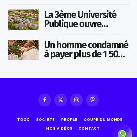
en plein match
La 3ème Université
Publique ouvre
bientôt au Togo
Un homme condamné
à payer plus de 1 500
000 FCFA à sa
maîtresse pour lui
avoir promis de la
marier
Facebook
X
Instagram
Pinterest
(Twitter)
TOGO
SOCIETE
PEOPLE
COUPE DU MONDE
NOS VIDÉOS
CONTACT