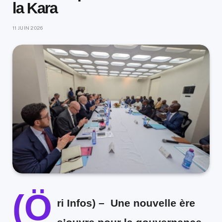
la Kara
11 JUIN 2026
(Ö
ri Infos)
–
Une nouvelle ère